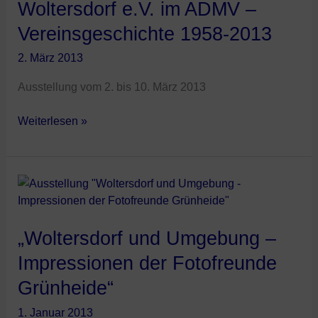
Woltersdorf e.V. im ADMV –
Woltersdorf
e.V.
Vereinsgeschichte 1958-2013
im
2. März 2013
ADMV
–
Ausstellung vom 2. bis 10. März 2013
Vereinsgeschichte
1958-
Weiterlesen »
2013
„Woltersdorf
und
Umgebung
–
„Woltersdorf und Umgebung –
Impressionen
Impressionen der Fotofreunde
der
Grünheide“
Fotofreunde
Grünheide“
1. Januar 2013