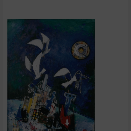
„DenkMalerei“
von
Klaus
Georg
Przyklenk