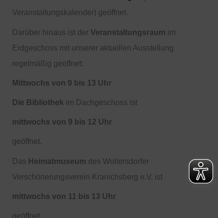
Veranstaltungskalender) geöffnet.
Darüber hinaus ist der
Veranstaltungsraum
im
Erdgeschoss mit unserer aktuellen Ausstellung
regelmäßig geöffnet:
Mittwochs von 9 bis 13 Uhr
Die Bibliothek
im Dachgeschoss ist
mittwochs von 9 bis 12 Uhr
geöffnet.
Das
Heimatmuseum
des Woltersdorfer
Verschönerungsverein Kranichsberg e.V. ist
mittwochs von 11 bis 13 Uhr
geöffnet.