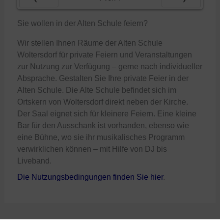
Zurück
Vor
Sie wollen in der Alten Schule feiern?
Wir stellen Ihnen Räume der Alten Schule
Woltersdorf für private Feiern und Veranstaltungen
zur Nutzung zur Verfügung – gerne nach individueller
Absprache. Gestalten Sie Ihre private Feier in der
Alten Schule. Die Alte Schule befindet sich im
Ortskern von Woltersdorf direkt neben der Kirche.
Der Saal eignet sich für kleinere Feiern. Eine kleine
Bar für den Ausschank ist vorhanden, ebenso wie
eine Bühne, wo sie ihr musikalisches Programm
verwirklichen können – mit Hilfe von DJ bis
Liveband.
Die Nutzungsbedingungen finden Sie hier
.