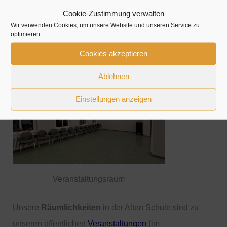
Cookie-Zustimmung verwalten
Wir verwenden Cookies, um unsere Website und unseren Service zu
optimieren.
Cookies akzeptieren
Öffnungszeiten und Räumlichkeiten
Ablehnen
Einstellungen anzeigen
Veranstaltungsraum
Unsere
Räumlichkeiten
in der Alten Schule sind zu
unseren öffentlichen
Veranstaltungen
(im