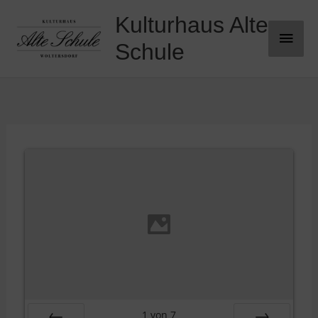
Zum
Kulturhaus Alte
Haup
Inhalt
springen
Schule
1
von
7