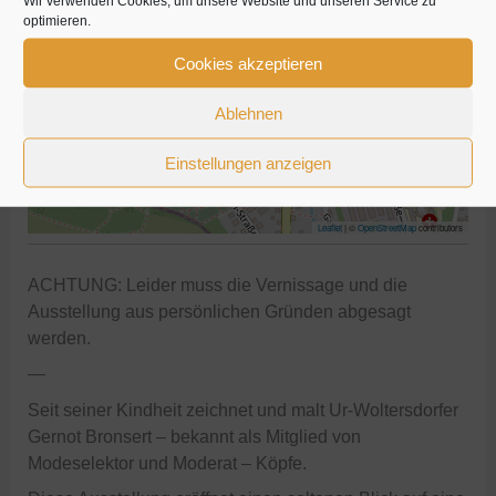
Wir verwenden Cookies, um unsere Website und unseren Service zu
optimieren.
+
Cookies akzeptieren
−
Ablehnen
Einstellungen anzeigen
Leaflet
| ©
OpenStreetMap
contributors
ACHTUNG: Leider muss die Vernissage und die
Ausstellung aus persönlichen Gründen abgesagt
werden.
—
Seit seiner Kindheit zeichnet und malt Ur-Woltersdorfer
Gernot Bronsert – bekannt als Mitglied von
Modeselektor und Moderat – Köpfe.