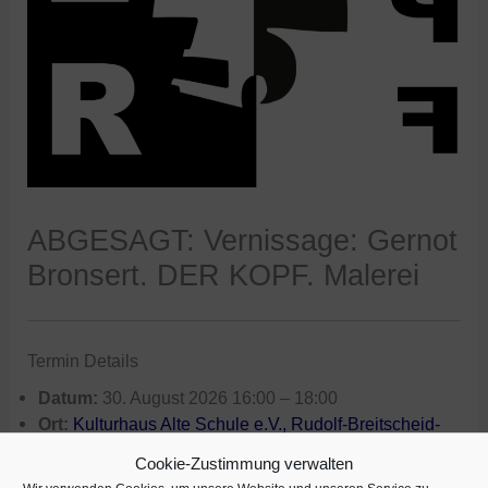
ABGESAGT: Vernissage: Gernot
Bronsert. DER KOPF. Malerei
Termin Details
Datum:
30. August 2026 16:00
–
18:00
Ort:
Kulturhaus Alte Schule e.V., Rudolf-Breitscheid-
Straße 27, 15569 Woltersdorf, Deutschland
Cookie-Zustimmung verwalten
Terminkategorien:
Veranstaltungen