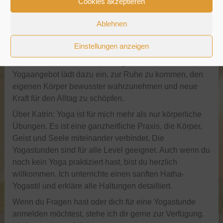
Cookies akzeptieren
zu dehnen und zu kräftigen.
Yoga verbessert die Flexibilität und Beweglichkeit der
Ablehnen
Gelenke und fördert eine gute Körperhaltung.
Einstellungen anzeigen
Yoga beruhigt den Geist, baut Stress ab und hilft dabei,
innere Ruhe zu finden. Dieses ganzheitliche
Yogaangebot lädt dazu ein, zur Ruhe zu kommen, den
eigenen Körper bewusster wahrzunehmen und neue
Kraft für den Alltag zu schöpfen.
Über Katrin: Yoga ist für mich mehr als nur körperliche
Übungen. Es ist eine ganzheitliche Praxis, die Körper,
Geist und Seele miteinander verbindet. Die
Yogastunden sind für alle Level geeignet. Auch wenn du
noch kein Yoga praktiziert hast, bist du herzlich
willkommen. Ich unterrichte einen sanften Hatha-
Yogastil und erkläre alle Haltungen detailliert.
Wenn du Fragen hast oder dich für eine Yogastunde
anmelden möchtest, stehe ich dir gerne zur Verfügung.