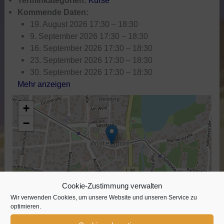
Terminkategorien:
Kurse
Kommende Daten:
19. August 2026 17:30
–
18:30
9. September 2026 17:30
–
18:30
16. September 2026 17:30
–
18:30
23. September 2026 17:30
–
18:30
30. September 2026 17:30
–
18:30
Mehr anzeigen
+
−
Cookie-Zustimmung verwalten
Leaflet
| ©
OpenStreetMap
contributors
Wir verwenden Cookies, um unsere Website und unseren Service zu
optimieren.
Yoga mobilisiert den Körper und hilft dabei, die Muskeln