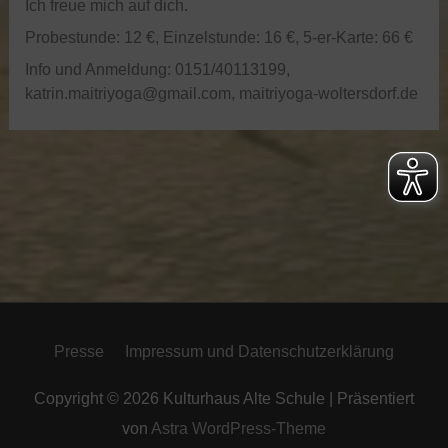
Ich freue mich auf dich.
Probestunde: 12 €, Einzelstunde: 16 €, 5-er-Karte: 66 €
Info und Anmeldung: 0151/40113199,
katrin.maitriyoga@gmail.com, maitriyoga-woltersdorf.de
Presse
Impressum und Datenschutzerklärung
Copyright © 2026
Kulturhaus Alte Schule
| Präsentiert
von
Astra WordPress-Theme