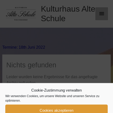
Zum
Kulturhaus Alte
Haup
Inhalt
springen
Schule
Termine: 18th Juni 2022
Nichts gefunden
Leider wurden keine Ergebnisse für das angefragte
Archiv gefunden.
Cookie-Zustimmung verwalten
Wir verwenden Cookies, um unsere Website und unseren Service zu
optimieren.
Cookies akzeptieren