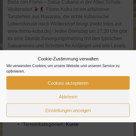
Baila con Fismo – Salsa Cubana in der Alten Schule
Woltersdorf
Fismo Kuba ist ein erfahrener
Tanzlehrer aus Havanna, der echte kubanische
Lebensfreude nach Woltersdorf bringt (mehr Infos auf
www.fismo-kuba.de). Jeden Dienstag um 17:30 Uhr gibt
es eine Stunde Bewegungstraining mit den typischen
Salsamoves und Schritten für Anfänger und alle Levels.
Danach wird um […]
Cookie-Zustimmung verwalten
Wir verwenden Cookies, um unsere Website und unseren Service zu
optimieren.
Hatha-Yoga
Cookies akzeptieren
7. Juli 2026 20:00
–
21:30
Ablehnen
Ort:
Kulturhaus Alte Schule e.V., Rudolf-
Breitscheid-Straße 27, 15569 Woltersdorf,
Einstellungen anzeigen
Deutschland
Terminkategorien:
Kurse