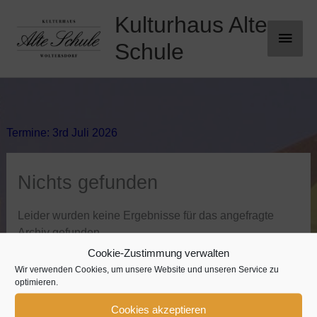
Zum
Kulturhaus Alte
Haup
Inhalt
springen
Schule
Termine: 3rd Juli 2026
Nichts gefunden
Leider wurden keine Ergebnisse für das angefragte
Archiv gefunden.
Cookie-Zustimmung verwalten
Wir verwenden Cookies, um unsere Website und unseren Service zu
optimieren.
Cookies akzeptieren